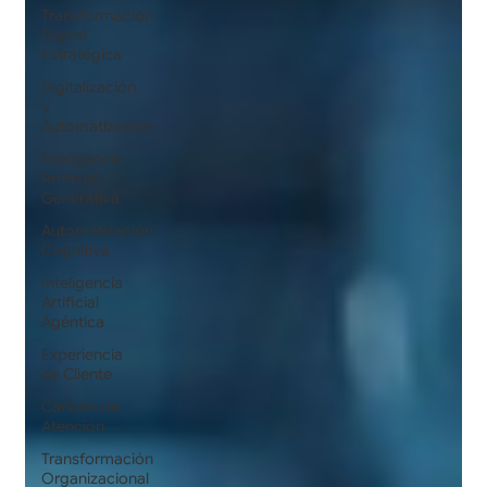
Transformación
Digital
Estratégica
Digitalización
y
Automatización
Inteligencia
Artificial
Generativa
Automatización
Cognitiva
Inteligencia
Artificial
Agéntica
Experiencia
de Cliente
Canales de
Atención
Transformación
Organizacional