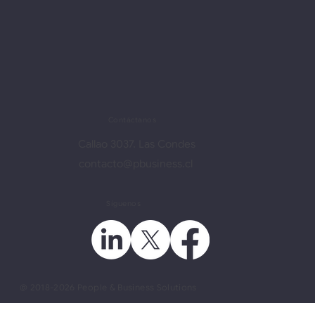
Contáctanos
Callao 3037. Las Condes
contacto@pbusiness.cl
​Síguenos
@ 2018-2026 People & Business Solutions