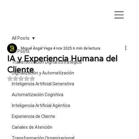
All Posts
Miguel Ángel Vega
4 nov 2025
6 min de lectura
All Posts
IA y Experiencia Humana del
Transformación Digital Estratégica
Cliente
Digitalización y Automatización
Obtuvo NaN de 5 estrellas.
Inteligencia Artificial Generativa
Automatización Cognitiva
Inteligencia Artificial Agéntica
Experiencia de Cliente
Canales de Atención
Transformación Organizacional