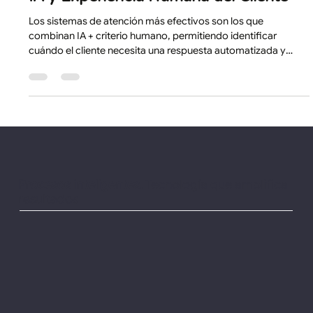
Experiencia de Cliente
IA y Experiencia Humana del Cliente
Los sistemas de atención más efectivos son los que
combinan IA + criterio humano, permitiendo identificar
cuándo el cliente necesita una respuesta automatizada y
cuándo requiere ser atendido por una persona con autoridad
para resolver.
Procesos inteligentes.
Tecnología que amplifica
resultados