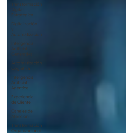
Transformación
Digital
Estratégica
Digitalización
y
Automatización
Inteligencia
Artificial
Generativa
Automatización
Cognitiva
Inteligencia
Artificial
Agéntica
Experiencia
de Cliente
Canales de
Atención
Transformación
Organizacional